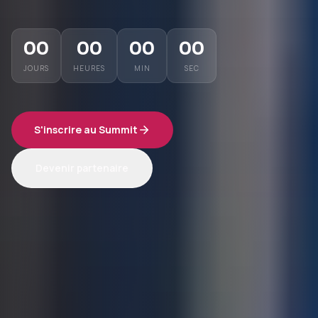
00
00
00
00
JOURS
HEURES
MIN
SEC
S'inscrire au Summit
Devenir partenaire